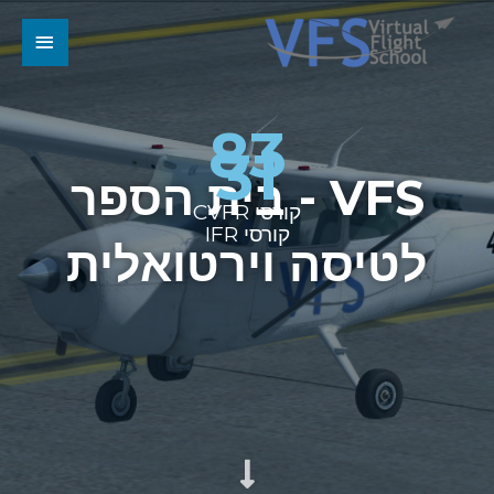
תפריט
ראשי
83
31
V - בית הספר
קורסי CVFR
קורסי IFR
 וירטואלית