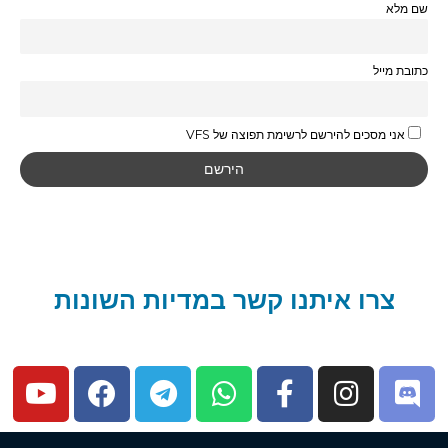
תפוצה של VFS
קשר במדיות השונות
Y
F
T
W
o
a
e
h
u
c
l
a